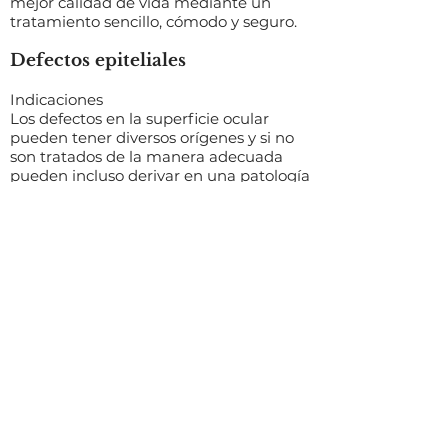
mejor calidad de vida mediante un
tratamiento sencillo, cómodo y seguro.
Defectos epiteliales
Indicaciones
Los defectos en la superficie ocular
pueden tener diversos orígenes y si no
son tratados de la manera adecuada
pueden incluso derivar en una patología
crónica. En esta clasificación se
encontrarían tanto defectos epiteliales
persistentes como queratitis o ulceras
causadas por traumatismos entre otros.
Beneficios
La membrana amniótica humana
estéril, desecada y pulverizada será el
tratamiento indicado para una
regeneración rápida y de calidad de la
superficie ocular, mejorando el proceso
de proliferación diferenciación celular
hacia un tejido maduro y funcional.