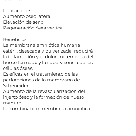
Indicaciones
Aumento óseo lateral
Elevación de seno
Regeneración ósea vertical
Beneficios
La membrana amniótica humana
estéril, desecada y pulverizada reducirá
la inflamación y el dolor, incrementa del
hueso formado y la supervivencia de las
células óseas.
Es eficaz en el tratamiento de las
perforaciones de la membrana de
Scheneider.
Aumento de la revascularización del
injerto óseo y la formación de hueso
maduro.
La combinación membrana amniótica
humana estéril, desecada y pulverizada
con implantes cortos y extracortos
permitirá realizar rehabilitaciones en
crestas atróficas sin tener que recurrir a