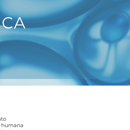
ICA
nto
ca humana